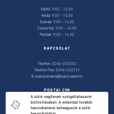
2024
Hétfő: 9:00 - 14:00
Kedd: 9:00 - 14:00
2024
Szerda: 9:00 - 14:00
június
Csütörtök: 9:00 - 14:00
9-
e
Péntek: 9:00 - 14:00
választás
KAPCSOLAT
Választásokkal
kapcsolatos
Telefon: 0266-332502
tudnivalok
Telefon/Fax: 0266-332741
E-mail:
primaria@sancraieni.ro
Önkormányzat
POSTAI CÍM
Elérhetőség
A sütik segítenek szolgáltatásaink
biztosításában. A weboldal további
Csíkszentkirály, Fõút, 522 szám
Polgármester
használatával beleegyezik a sütik
Hargita megye, Románia
használatába!