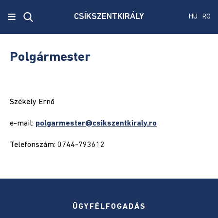
x
≡
CSÍKSZENTKIRÁLY
HU
RO
Ecken
Közmű
Polgármester
SRL
Versenyvizsga
harmadik
Székely Ernő
kiírás
e-mail:
polgarmester@csikszentkiraly.ro
Szenátus
Telefonszám: 0744-793612
és
képviselőház
választás
2024
Államelnők
ÜGYFÉLFOGADÁS
választás