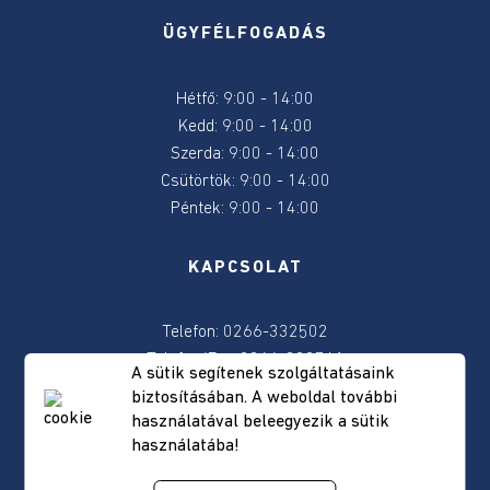
ÜGYFÉLFOGADÁS
Egyházak
támogatási
Hétfő: 9:00 - 14:00
programja
Kedd: 9:00 - 14:00
Szerda: 9:00 - 14:00
Sport
Csütörtök: 9:00 - 14:00
Péntek: 9:00 - 14:00
Kulturális
pályázatok
KAPCSOLAT
Pályázati
hírdetések
Telefon: 0266-332502
a
Telefon/Fax: 0266-332741
helyi
A sütik segítenek szolgáltatásaink
E-mail:
primaria@sancraieni.ro
egyesületek
biztosításában. A weboldal további
részére
használatával beleegyezik a sütik
a
használatába!
POSTAI CÍM
350/2005-