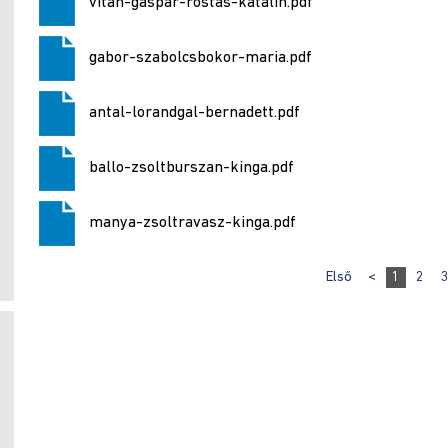
vitan-gaspar-rostas-katalin.pdf
gabor-szabolcsbokor-maria.pdf
antal-lorandgal-bernadett.pdf
ballo-zsoltburszan-kinga.pdf
manya-zsoltravasz-kinga.pdf
Első
<
1
2
3