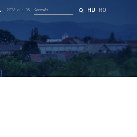
A
HU
RO
2026. aug. 08.