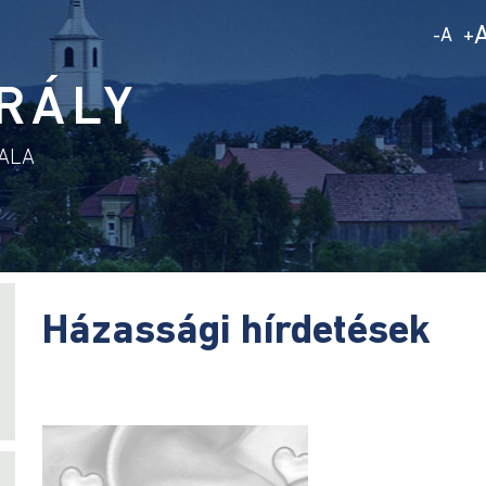
A
-
+
RÁLY
DALA
Házassági hírdetések