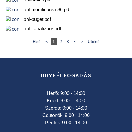
Alpolgármester
phl-modificarea-86.pdf
phl-buget.pdf
Jegyző
phl-canalizare.pdf
Tanácstagok
Első
<
1
2
3
4
>
Utolsó
Helyi
Tanácsosok
Vagyon
ÜGYFÉLFOGADÁS
és
érdek
Hétfő: 9:00 - 14:00
nyilatkozatok
2019
Kedd: 9:00 - 14:00
Szerda: 9:00 - 14:00
Csütörtök: 9:00 - 14:00
Közérdekű
információk
Péntek: 9:00 - 14:00