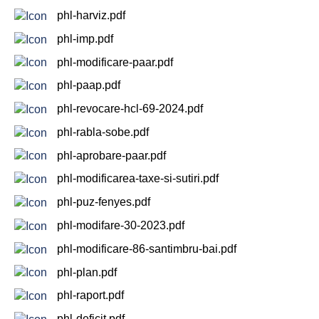
2024
phl-harviz.pdf
phl-imp.pdf
2024
phl-modificare-paar.pdf
június
9-
phl-paap.pdf
e
phl-revocare-hcl-69-2024.pdf
választás
phl-rabla-sobe.pdf
Választásokkal
phl-aprobare-paar.pdf
kapcsolatos
phl-modificarea-taxe-si-sutiri.pdf
tudnivalok
phl-puz-fenyes.pdf
Önkormányzat
phl-modifare-30-2023.pdf
phl-modificare-86-santimbru-bai.pdf
Elérhetőség
phl-plan.pdf
Polgármester
phl-raport.pdf
phl-deficit.pdf