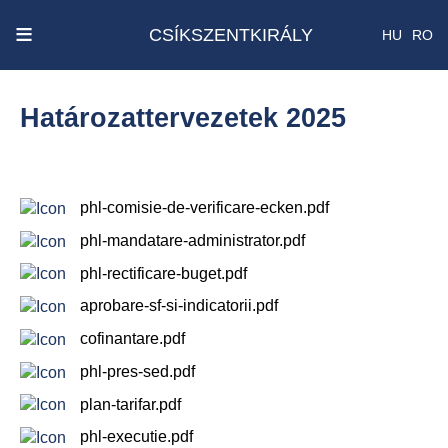
x
≡
CSÍKSZENTKIRÁLY
HU
RO
Ecken
Közmű
Határozattervezetek 2025
SRL
Versenyvizsga
harmadik
phl-comisie-de-verificare-ecken.pdf
kiírás
phl-mandatare-administrator.pdf
phl-rectificare-buget.pdf
Szenátus
és
aprobare-sf-si-indicatorii.pdf
képviselőház
cofinantare.pdf
választás
2024
phl-pres-sed.pdf
plan-tarifar.pdf
Államelnők
phl-executie.pdf
választás