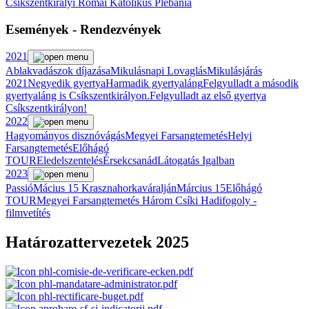
Csíkszentkirályi Római Katolikus Plébánia
Események - Rendezvények
2021
Ablakvadászok díjazása
Mikulásnapi Lovaglás
Mikulásjárás
2021
Negyedik gyertya
Harmadik gyertyaláng
Felgyulladt a második
gyertyaláng is Csíkszentkirályon.
Felgyulladt az első gyertya
Csíkszentkirályon!
2022
Hagyományos disznóvágás
Megyei Farsangtemetés
Helyi
Farsangtemetés
Előhágó
TOUR
Eledelszentelés
Érsekcsanád
Látogatás Igalban
2023
Passió
Mácius 15 Krasznahorkaváralján
Március 15
Előhágó
TOUR
Megyei Farsangtemetés
Három Csíki Hadifogoly -
filmvetítés
Határozattervezetek 2025
phl-comisie-de-verificare-ecken.pdf
phl-mandatare-administrator.pdf
phl-rectificare-buget.pdf
aprobare-sf-si-indicatorii.pdf