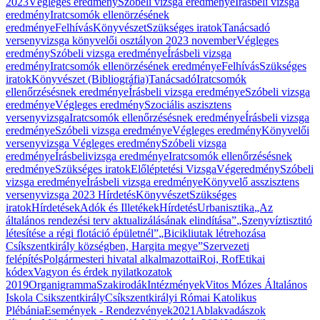
2023
Végleges eredmény
Szóbeli vizsga eredménye
Írásbeli vizsga
eredmény
Iratcsomók ellenörzésének
eredménye
Felhívás
Könyvészet
Szükséges iratok
Tanácsadó
versenyvizsga könyvelői osztályon 2023 november
Végleges
eredmény
Szóbeli vizsga eredménye
Írásbeli vizsga
eredmény
Iratcsomók ellenörzésének eredménye
Felhívás
Szükséges
iratok
Könyvészet (Bibliográfia)
Tanácsadó
Iratcsomók
ellenőrzésésnek eredménye
Írásbeli vizsga eredménye
Szóbeli vizsga
eredménye
Végleges eredmény
Szociális aszisztens
versenyvizsga
Iratcsomók ellenőrzésésnek eredménye
Írásbeli vizsga
eredménye
Szóbeli vizsga eredménye
Végleges eredmény
Könyvelői
versenyvizsga
Végleges eredmény
Szóbeli vizsga
eredménye
Írásbelivizsga eredménye
Iratcsomók ellenőrzésésnek
eredménye
Szükséges iratok
Előléptetési Vizsga
Végeredmény
Szóbeli
vizsga eredménye
Írásbeli vizsga eredménye
Könyvelő asszisztens
versenyvizsga 2023
Hírdetés
Könyvészet
Szükséges
iratok
Hírdetések
Adók és Illetékek
Hírdetés
Urbanisztika
„Az
általános rendezési terv aktualizálásának elindítása”
„Szenyvíztisztitó
létesítése a régi flotáció épületnél”
„Bicikliutak létrehozása
Csíkszentkirály községben, Hargita megye”
Szervezeti
felépítés
Polgármesteri hivatal alkalmazottai
Roi, Rof
Etikai
kódex
Vagyon és érdek nyilatkozatok
2019
Organigramma
Szakirodák
Intézmények
Vitos Mózes Általános
Iskola Csikszentkirály
Csíkszentkirályi Római Katolikus
Plébánia
Események - Rendezvények
2021
Ablakvadászok