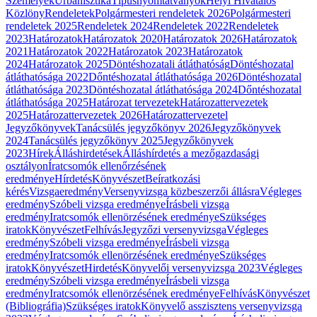
Személyek
Urbanisztika
Típusnyomtatványok
Helyi Hivatalos
Közlöny
Rendeletek
Polgármesteri rendeletek 2026
Polgármesteri
rendeletek 2025
Rendeletek 2024
Rendeletek 2022
Rendeletek
2023
Határozatok
Határozatok 2020
Határozatok 2026
Határozatok
2021
Határozatok 2022
Határozatok 2023
Határozatok
2024
Határozatok 2025
Döntéshozatali átláthatóság
Döntéshozatal
átláthatósága 2022
Dőntéshozatal átláthatósága 2026
Döntéshozatal
átláthatósága 2023
Döntéshozatal átláthatósága 2024
Dőntéshozatal
átláthatósága 2025
Határozat tervezetek
Határozattervezetek
2025
Határozattervezetek 2026
Határozattervezetel
Jegyzőkönyvek
Tanácsülés jegyzőkönyv 2026
Jegyzőkönyvek
2024
Tanácsülés jegyzőkönyv 2025
Jegyzőkönyvek
2023
Hírek
Álláshirdetések
Álláshírdetés a mezőgazdasági
osztályon
Íratcsomók ellenőrzésének
eredménye
Hírdetés
Könyvészet
Beíratkozási
kérés
Vizsgaeredmény
Versenyvizsga közbeszerzői állásra
Végleges
eredmény
Szóbeli vizsga eredménye
Írásbeli vizsga
eredmény
Iratcsomók ellenörzésének eredménye
Szükséges
iratok
Könyvészet
Felhívás
Jegyzőzi versenyvizsga
Végleges
eredmény
Szóbeli vizsga eredménye
Írásbeli vizsga
eredmény
Iratcsomók ellenörzésének eredménye
Szükséges
iratok
Könyvészet
Hirdetés
Könyvelői versenyvizsga 2023
Végleges
eredmény
Szóbeli vizsga eredménye
Írásbeli vizsga
eredmény
Iratcsomók ellenörzésének eredménye
Felhívás
Könyvészet
(Bibliográfia)
Szükséges iratok
Könyvelő asszisztens versenyvizsga