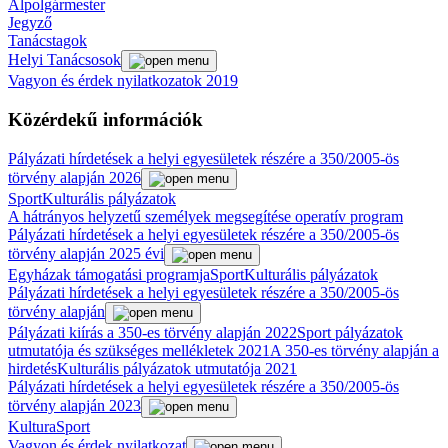
Alpolgármester
Jegyző
Tanácstagok
Helyi Tanácsosok
Vagyon és érdek nyilatkozatok 2019
Közérdekű információk
Pályázati hírdetések a helyi egyesületek részére a 350/2005-ös
törvény alapján 2026
Sport
Kulturális pályázatok
A hátrányos helyzetű személyek megsegítése operatív program
Pályázati hírdetések a helyi egyesületek részére a 350/2005-ös
törvény alapján 2025 évi
Egyházak támogatási programja
Sport
Kulturális pályázatok
Pályázati hírdetések a helyi egyesületek részére a 350/2005-ös
törvény alapján
Pályázati kiírás a 350-es törvény alapján 2022
Sport pályázatok
utmutatója és szükséges mellékletek 2021
A 350-es törvény alapján a
hirdetés
Kulturális pályázatok utmutatója 2021
Pályázati hírdetések a helyi egyesületek részére a 350/2005-ös
törvény alapján 2023
Kultura
Sport
Vagyon és érdek nyilatkozat