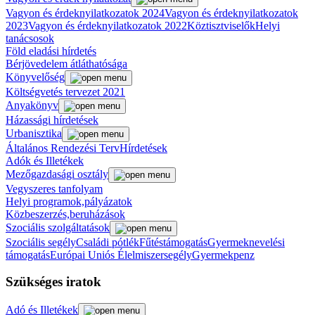
Vagyon és érdeknyilatkozatok 2024
Vagyon és érdeknyilatkozatok
2023
Vagyon és érdeknyilatkozatok 2022
Köztisztviselők
Helyi
tanácsosok
Föld eladási hírdetés
Bérjövedelem átláthatósága
Könyvelőség
Költségvetés tervezet 2021
Anyakönyv
Házassági hírdetések
Urbanisztika
Általános Rendezési Terv
Hírdetések
Adók és Illetékek
Mezőgazdasági osztály
Vegyszeres tanfolyam
Helyi programok,pályázatok
Közbeszerzés,beruházások
Szociális szolgáltatások
Szociális segély
Családi pótlék
Fűtéstámogatás
Gyermeknevelési
támogatás
Európai Uniós Élelmiszersegély
Gyermekpenz
Szükséges iratok
Adó és Illetékek