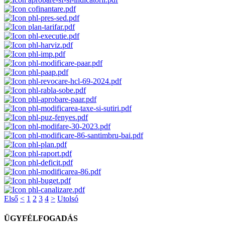
cofinantare.pdf
phl-pres-sed.pdf
plan-tarifar.pdf
phl-executie.pdf
phl-harviz.pdf
phl-imp.pdf
phl-modificare-paar.pdf
phl-paap.pdf
phl-revocare-hcl-69-2024.pdf
phl-rabla-sobe.pdf
phl-aprobare-paar.pdf
phl-modificarea-taxe-si-sutiri.pdf
phl-puz-fenyes.pdf
phl-modifare-30-2023.pdf
phl-modificare-86-santimbru-bai.pdf
phl-plan.pdf
phl-raport.pdf
phl-deficit.pdf
phl-modificarea-86.pdf
phl-buget.pdf
phl-canalizare.pdf
Első
<
1
2
3
4
>
Utolsó
ÜGYFÉLFOGADÁS