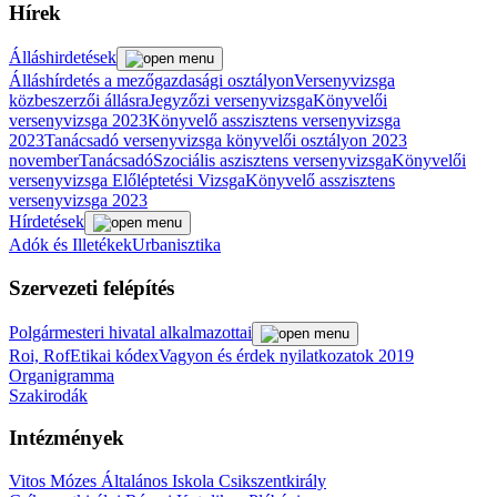
Hírek
Álláshirdetések
Álláshírdetés a mezőgazdasági osztályon
Versenyvizsga
közbeszerzői állásra
Jegyzőzi versenyvizsga
Könyvelői
versenyvizsga 2023
Könyvelő asszisztens versenyvizsga
2023
Tanácsadó versenyvizsga könyvelői osztályon 2023
november
Tanácsadó
Szociális aszisztens versenyvizsga
Könyvelői
versenyvizsga
Előléptetési Vizsga
Könyvelő asszisztens
versenyvizsga 2023
Hírdetések
Adók és Illetékek
Urbanisztika
Szervezeti felépítés
Polgármesteri hivatal alkalmazottai
Roi, Rof
Etikai kódex
Vagyon és érdek nyilatkozatok 2019
Organigramma
Szakirodák
Intézmények
Vitos Mózes Általános Iskola Csikszentkirály