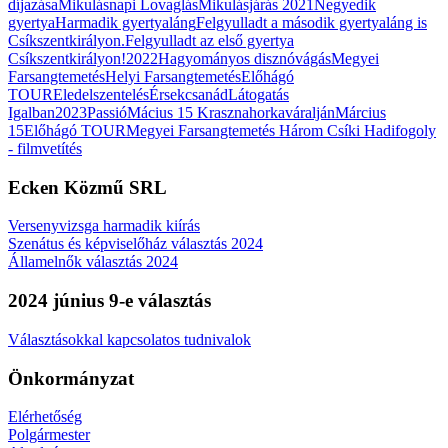
díjazása
Mikulásnapi Lovaglás
Mikulásjárás 2021
Negyedik
gyertya
Harmadik gyertyaláng
Felgyulladt a második gyertyaláng is
Csíkszentkirályon.
Felgyulladt az első gyertya
Csíkszentkirályon!
2022
Hagyományos disznóvágás
Megyei
Farsangtemetés
Helyi Farsangtemetés
Előhágó
TOUR
Eledelszentelés
Érsekcsanád
Látogatás
Igalban
2023
Passió
Mácius 15 Krasznahorkaváralján
Március
15
Előhágó TOUR
Megyei Farsangtemetés
Három Csíki Hadifogoly
- filmvetítés
Ecken Közmű SRL
Versenyvizsga harmadik kiírás
Szenátus és képviselőház választás 2024
Államelnők választás 2024
2024 június 9-e választás
Választásokkal kapcsolatos tudnivalok
Önkormányzat
Elérhetőség
Polgármester