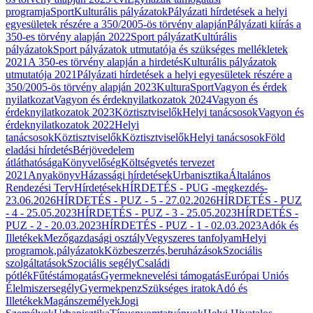
programja
Sport
Kulturális pályázatok
Pályázati hírdetések a helyi
egyesületek részére a 350/2005-ös törvény alapján
Pályázati kiírás a
350-es törvény alapján 2022
Sport pályázat
Kultúrális
pályázatok
Sport pályázatok utmutatója és szükséges mellékletek
2021
A 350-es törvény alapján a hirdetés
Kulturális pályázatok
utmutatója 2021
Pályázati hírdetések a helyi egyesületek részére a
350/2005-ös törvény alapján 2023
Kultura
Sport
Vagyon és érdek
nyilatkozat
Vagyon és érdeknyilatkozatok 2024
Vagyon és
érdeknyilatkozatok 2023
Köztisztviselők
Helyi tanácsosok
Vagyon és
érdeknyilatkozatok 2022
Helyi
tanácsosok
Köztisztviselők
Köztisztviselők
Helyi tanácsosok
Föld
eladási hírdetés
Bérjövedelem
átláthatósága
Könyvelőség
Költségvetés tervezet
2021
Anyakönyv
Házassági hírdetések
Urbanisztika
Általános
Rendezési Terv
Hírdetések
HÍRDETÉS - PUG -megkezdés-
23.06.2026
HÍRDETÉS - PUZ - 5 - 27.02.2026
HÍRDETÉS - PUZ
- 4 - 25.05.2023
HÍRDETÉS - PUZ - 3 - 25.05.2023
HÍRDETÉS -
PUZ - 2 - 20.03.2023
HÍRDETÉS - PUZ - 1 - 02.03.2023
Adók és
Illetékek
Mezőgazdasági osztály
Vegyszeres tanfolyam
Helyi
programok,pályázatok
Közbeszerzés,beruházások
Szociális
szolgáltatások
Szociális segély
Családi
pótlék
Fűtéstámogatás
Gyermeknevelési támogatás
Európai Uniós
Élelmiszersegély
Gyermekpenz
Szükséges iratok
Adó és
Illetékek
Magánszemélyek
Jogi