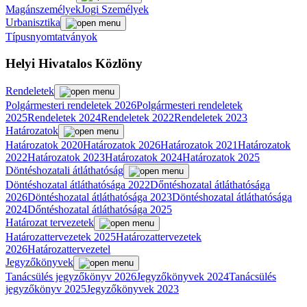
Magánszemélyek
Jogi Személyek
Urbanisztika
Típusnyomtatványok
Helyi Hivatalos Közlöny
Rendeletek
Polgármesteri rendeletek 2026
Polgármesteri rendeletek
2025
Rendeletek 2024
Rendeletek 2022
Rendeletek 2023
Határozatok
Határozatok 2020
Határozatok 2026
Határozatok 2021
Határozatok
2022
Határozatok 2023
Határozatok 2024
Határozatok 2025
Döntéshozatali átláthatóság
Döntéshozatal átláthatósága 2022
Dőntéshozatal átláthatósága
2026
Döntéshozatal átláthatósága 2023
Döntéshozatal átláthatósága
2024
Dőntéshozatal átláthatósága 2025
Határozat tervezetek
Határozattervezetek 2025
Határozattervezetek
2026
Határozattervezetel
Jegyzőkönyvek
Tanácsülés jegyzőkönyv 2026
Jegyzőkönyvek 2024
Tanácsülés
jegyzőkönyv 2025
Jegyzőkönyvek 2023