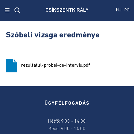
x
≡
CSÍKSZENTKIRÁLY
HU
RO
Ecken
Közmű
Szóbeli vizsga eredménye
SRL
Versenyvizsga
harmadik
rezultatul-probei-de-interviu.pdf
kiírás
Szenátus
és
képviselőház
választás
ÜGYFÉLFOGADÁS
2024
Hétfő: 9:00 - 14:00
Államelnők
Kedd: 9:00 - 14:00
választás