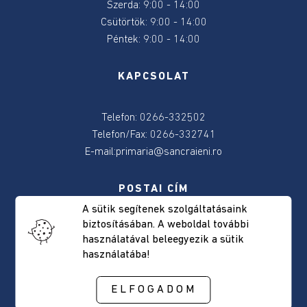
Szerda: 9:00 - 14:00
2024
Csütörtök: 9:00 - 14:00
Péntek: 9:00 - 14:00
2024
június
KAPCSOLAT
9-
e
választás
Telefon: 0266-332502
Telefon/Fax: 0266-332741
Választásokkal
E-mail:
primaria@sancraieni.ro
kapcsolatos
tudnivalok
POSTAI CÍM
A sütik segítenek szolgáltatásaink
Önkormányzat
biztosításában. A weboldal további
Csíkszentkirály, Fõút, 522 szám
használatával beleegyezik a sütik
Hargita megye, Románia
Elérhetőség
használatába!
Irányítószám: 537265
Polgármester
ELFOGADOM