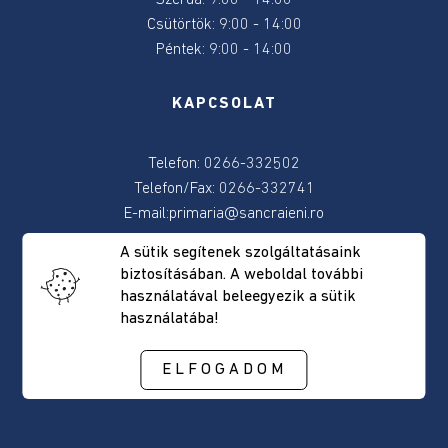
Pályázati
Csütörtök: 9:00 - 14:00
hírdetések
Péntek: 9:00 - 14:00
a
helyi
KAPCSOLAT
egyesületek
részére
a
Telefon: 0266-332502
350/2005-
Telefon/Fax: 0266-332741
ös
E-mail:
primaria@sancraieni.ro
törvény
alapján
A sütik segítenek szolgáltatásaink
2026
POSTAI CÍM
biztosításában. A weboldal további
használatával beleegyezik a sütik
Sport
használatába!
Csíkszentkirály, Fõút, 522 szám
Hargita megye, Románia
Kulturális
Irányítószám: 537265
ELFOGADOM
pályázatok
A