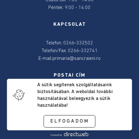
Csütörtök: 9:00 - 14:00
2024
Péntek: 9:00 - 14:00
2024
KAPCSOLAT
június
9-
e
Telefon: 0266-332502
választás
Telefon/Fax: 0266-332741
E-mail:
primaria@sancraieni.ro
Választásokkal
kapcsolatos
POSTAI CÍM
tudnivalok
A sütik segítenek szolgáltatásaink
biztosításában. A weboldal további
Csíkszentkirály, Fõút, 522 szám
Önkormányzat
használatával beleegyezik a sütik
Hargita megye, Románia
használatába!
Irányítószám: 537265
Elérhetőség
ELFOGADOM
Polgármester