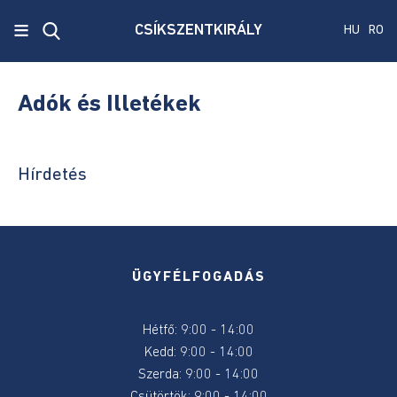
x
≡
CSÍKSZENTKIRÁLY
HU
RO
Ecken
Közmű
Adók és Illetékek
SRL
Versenyvizsga
Hírdetés
harmadik
kiírás
Szenátus
és
ÜGYFÉLFOGADÁS
képviselőház
választás
2024
Hétfő: 9:00 - 14:00
Kedd: 9:00 - 14:00
Államelnők
Szerda: 9:00 - 14:00
választás