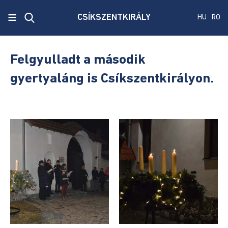
x
≡
CSÍKSZENTKIRÁLY
HU
RO
Ecken
Közmű
Felgyulladt a második
SRL
gyertyaláng is Csíkszentkirályon.
Versenyvizsga
harmadik
kiírás
Szenátus
és
képviselőház
választás
2024
Államelnők
választás