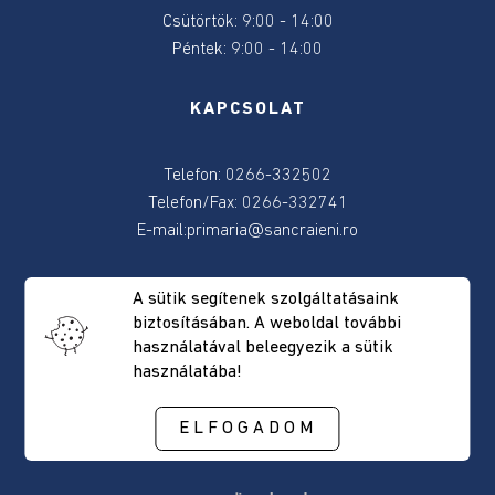
Alpolgármester
Csütörtök: 9:00 - 14:00
Péntek: 9:00 - 14:00
Jegyző
KAPCSOLAT
Tanácstagok
Telefon: 0266-332502
Helyi
Telefon/Fax: 0266-332741
Tanácsosok
E-mail:
primaria@sancraieni.ro
Vagyon
POSTAI CÍM
A sütik segítenek szolgáltatásaink
és
biztosításában. A weboldal további
érdek
használatával beleegyezik a sütik
nyilatkozatok
Csíkszentkirály, Fõút, 522 szám
használatába!
2019
Hargita megye, Románia
Irányítószám: 537265
ELFOGADOM
Közérdekű
információk