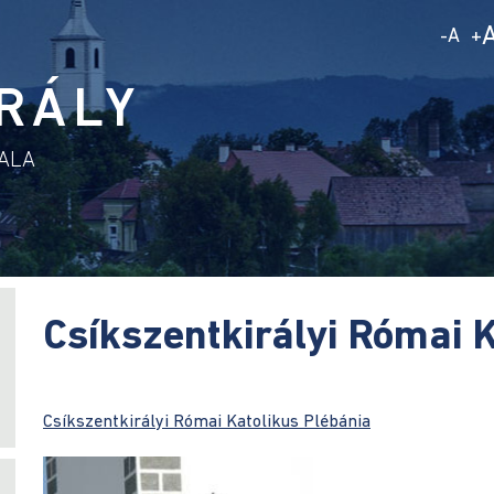
A
-
+
RÁLY
DALA
Csíkszentkirályi Római 
Csíkszentkirályi Római Katolikus Plébánia