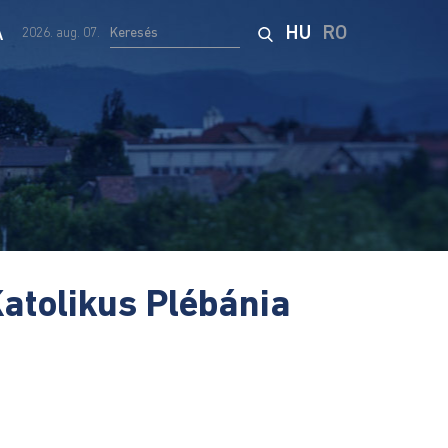
A
HU
RO
2026. aug. 07.
Katolikus Plébánia